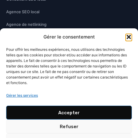
Agence SEO local
Agence de netlinking
Gérer le consentement
Optimisation technique
Pour offrir les meilleures expériences, nous utilisons des technologies
Optimisation contenu
telles que les cookies pour stocker et/ou accéder aux informations des
appareils. Le fait de consentir à ces technologies nous permettra de
traiter des données telles que le comportement de navigation ou les ID
À PROPOS
uniques sur ce site. Le fait de ne pas consentir ou de retirer son
consentement peut avoir un effet négatif sur certaines caractéristiques
Damien Hernandez
et fonctions.
Blog SEO
Gérer les services
Contact
Accepter
Wikidata
Refuser