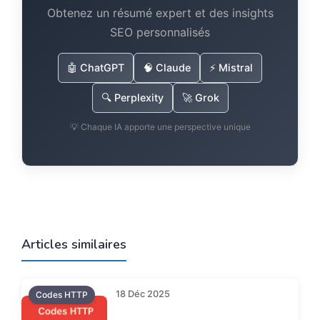
Obtenez un résumé expert et des insights
SEO personnalisés
🤖 ChatGPT
🧠 Claude
⚡ Mistral
🔍 Perplexity
🚀 Grok
Twitter de Damien 
💡 Chaque IA apporte une perspective unique
Articles similaires
18 Déc 2025
Codes HTTP