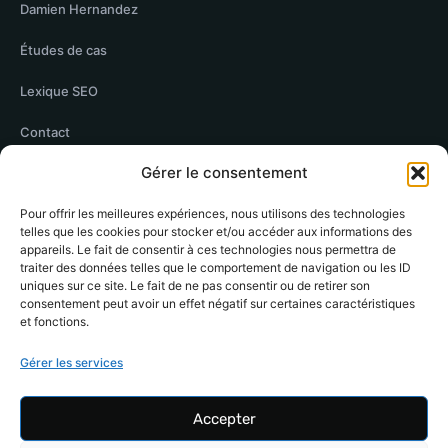
Damien Hernandez
Études de cas
Lexique SEO
Contact
Gérer le consentement
Mentions légales
Pour offrir les meilleures expériences, nous utilisons des technologies
telles que les cookies pour stocker et/ou accéder aux informations des
RÉSEAUX
appareils. Le fait de consentir à ces technologies nous permettra de
traiter des données telles que le comportement de navigation ou les ID
LinkedIn de Damien Hernandez
LinkedIn
uniques sur ce site. Le fait de ne pas consentir ou de retirer son
consentement peut avoir un effet négatif sur certaines caractéristiques
Malt
et fonctions.
DoYouBuzz
Gérer les services
Twitter de Damien Hernandez
X (Twitter)
Accepter
Bluesky