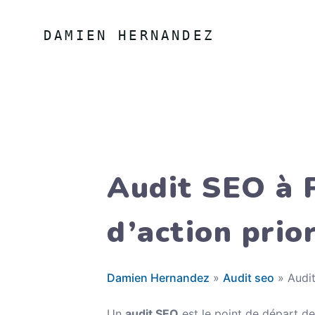
Aller au contenu
DAMIEN HERNANDEZ
Audit SEO à P
d’action prio
Damien Hernandez
»
Audit seo
»
Audit
Un
audit SEO
est le point de départ de 