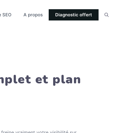
e SEO
A propos
Diagnostic offert
mplet et plan
freine vraiment votre visibilité sur