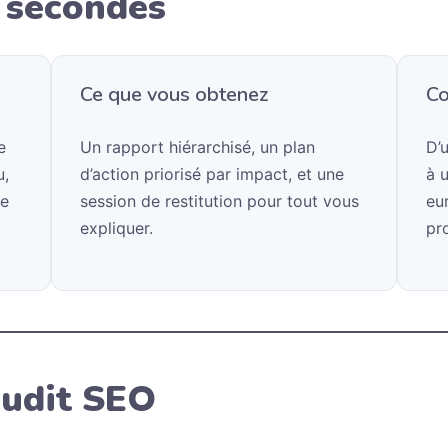
0 secondes
Ce que vous obtenez
Co
e
Un rapport hiérarchisé, un plan
D’
u,
d’action priorisé par impact, et une
à 
ie
session de restitution pour tout vous
eur
expliquer.
pr
audit SEO