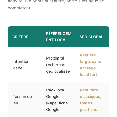
activité, l’un prime sur l’autre, parfois les deux se
complètent.
RÉFÉRENCEM
CRITÈRE
SEO GLOBAL
ENT LOCAL
Requête
Proximité,
Intention
large, sans
recherche
visée
ancrage
géolocalisée
local fort
Pack local,
Résultats
Terrain de
Google
classiques,
jeu
Maps, fiche
toutes
Google
positions