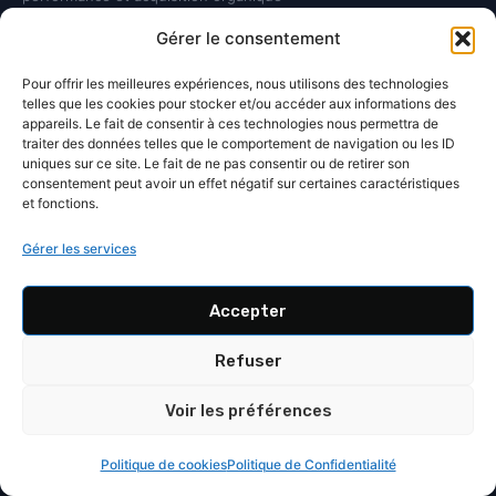
durable.
Gérer le consentement
Pour offrir les meilleures expériences, nous utilisons des technologies
Facebook de Damien Hernandez
Twitter de Damien Hernandez
Instagram de Damien Hernandez
LinkedIn de Damien Hernandez
telles que les cookies pour stocker et/ou accéder aux informations des
appareils. Le fait de consentir à ces technologies nous permettra de
SERVICES
traiter des données telles que le comportement de navigation ou les ID
uniques sur ce site. Le fait de ne pas consentir ou de retirer son
Audit SEO
consentement peut avoir un effet négatif sur certaines caractéristiques
et fonctions.
Consultant SEO local
Gérer les services
Agence SEO local
Accepter
Agence de netlinking
Refuser
Optimisation technique
Voir les préférences
Optimisation contenu
Politique de cookies
Politique de Confidentialité
À PROPOS