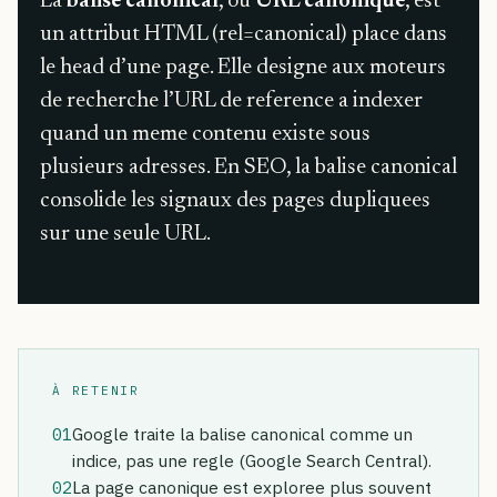
La
balise canonical
, ou
URL canonique
, est
un attribut HTML (rel=canonical) place dans
le head d’une page. Elle designe aux moteurs
de recherche l’URL de reference a indexer
quand un meme contenu existe sous
plusieurs adresses. En SEO, la balise canonical
consolide les signaux des pages dupliquees
sur une seule URL.
À RETENIR
01
Google traite la balise canonical comme un
indice, pas une regle (Google Search Central).
02
La page canonique est exploree plus souvent