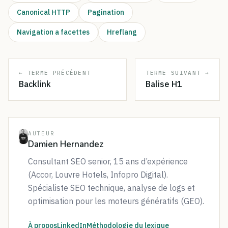
Canonical HTTP
Pagination
Navigation a facettes
Hreflang
← TERME PRÉCÉDENT
TERME SUIVANT →
Backlink
Balise H1
AUTEUR
Damien Hernandez
Consultant SEO senior, 15 ans d’expérience
(Accor, Louvre Hotels, Infopro Digital).
Spécialiste SEO technique, analyse de logs et
optimisation pour les moteurs génératifs (GEO).
À propos
LinkedIn
LinkedIn de Damien Hernandez
Méthodologie du lexique