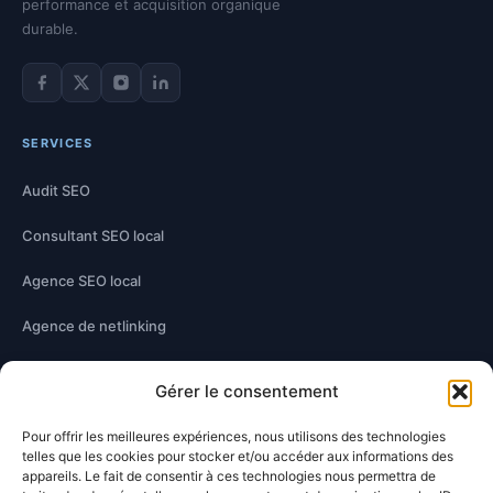
performance et acquisition organique
durable.
Facebook de Damien Hernandez
Twitter de Damien Hernandez
Instagram de Damien Hernandez
LinkedIn de Damien Hernandez
SERVICES
Audit SEO
Consultant SEO local
Agence SEO local
Agence de netlinking
Optimisation technique
Gérer le consentement
Optimisation contenu
Pour offrir les meilleures expériences, nous utilisons des technologies
telles que les cookies pour stocker et/ou accéder aux informations des
appareils. Le fait de consentir à ces technologies nous permettra de
À PROPOS