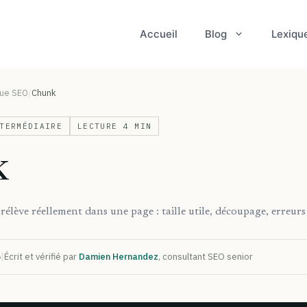
Accueil
Blog
Lexiqu
que SEO
Chunk
TERMÉDIAIRE
LECTURE 4 MIN
k
élève réellement dans une page : taille utile, découpage, erreurs
6
|
Écrit et vérifié par
Damien Hernandez
, consultant SEO senior