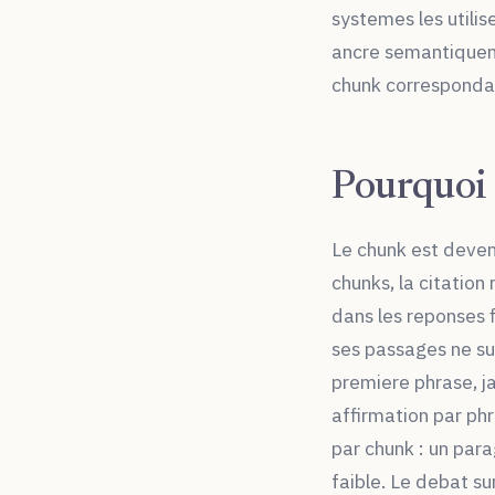
systemes les utilis
ancre semantiqueme
chunk corresponda
Pourquoi 
Le chunk est deven
chunks, la citatio
dans les reponses f
ses passages ne sur
premiere phrase, ja
affirmation par phr
par chunk : un par
faible. Le debat su