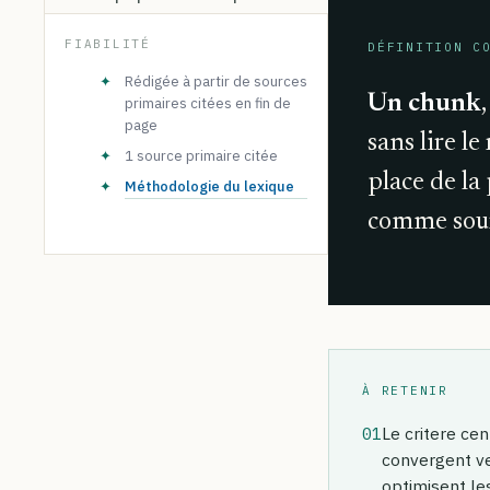
FIABILITÉ
DÉFINITION C
✦
Rédigée à partir de sources
Un chunk
primaires citées en fin de
page
sans lire le
✦
1 source primaire citée
place de la
✦
Méthodologie du lexique
comme sour
À RETENIR
01
Le critere cen
convergent ve
optimisent le