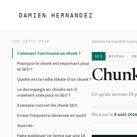
Aller au contenu
DAMIEN HERNANDEZ
Damien Hernandez
Lexi
SUR CETTE PAGE
Comment fonctionne un chunk ?
GEO
NIVEAU · IN
Pourquoi le chunk est important pour
le SEO ?
Chun
Quelle est la taille ideale d'un chunk ?
Le decoupage en chunks est-il
Ce qu’un moteur IA pr
vraiment utile pour le SEO ?
Exemple concret de chunk SEO
Mis à jour le
8 août 202
Erreur frequente observee en audit
Sources
Faire expliquer ce terme par une IA