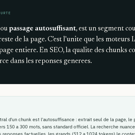
OURTE
, ou
passage autosuffisant
, est un segment co
 reste de la page. C’est l’unite que les moteurs 
 page entiere. En SEO, la qualite des chunks c
ce dans les reponses generees.
tral d’un chunk est l’autosuffisance : extrait seul de la page, l
rs 150 a 300 mots, sans standard officiel. La recherche nuance
s reponses factuelles, les grands (512 a 1024 tokens) le contex