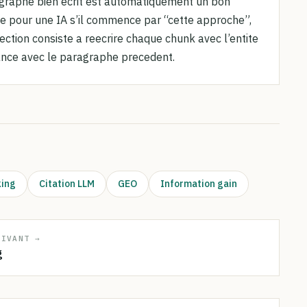
ragraphe bien ecrit est automatiquement un bon
le pour une IA s’il commence par “cette approche”,
rection consiste a reecrire chaque chunk avec l’entite
ance avec le paragraphe precedent.
king
Citation LLM
GEO
Information gain
UIVANT →
g