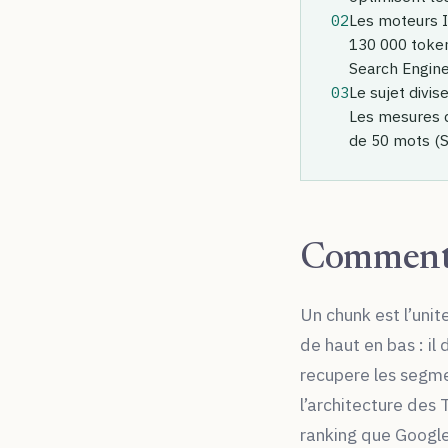
02
Les moteurs IA
130 000 tokens
Search Engine
03
Le sujet divi
Les mesures d
de 50 mots (S
Comment 
Un chunk est l’uni
de haut en bas : i
recupere les segm
l’architecture des
ranking que Google