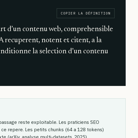
COPIER LA DÉFINITION
urt d’un contenu web, comprehensible
IA recuperent, notent et citent, a la
onditionne la selection d’un contenu
e passage reste exploitable. Les praticiens SEO
 ce repere. Les petits chunks (64 a 128 tokens)
te (arXiv, analyse multi-datasets, 2025).