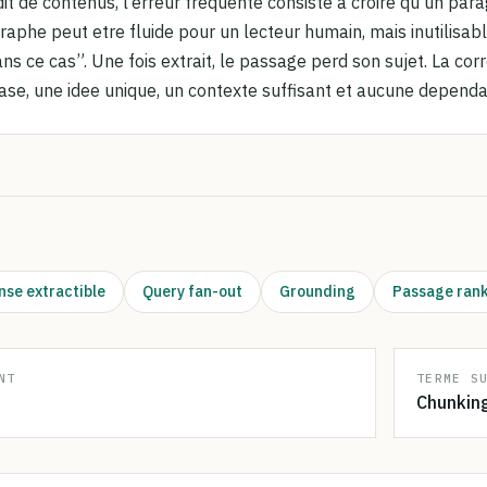
it de contenus, l’erreur frequente consiste a croire qu’un pa
aphe peut etre fluide pour un lecteur humain, mais inutilisab
ans ce cas”. Une fois extrait, le passage perd son sujet. La cor
ase, une idee unique, un contexte suffisant et aucune depend
se extractible
Query fan-out
Grounding
Passage ran
NT
TERME S
Chunkin