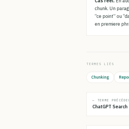
Cas reel.
En aud
chunk. Un paragr
“ce point” ou “d
en premiere phr
TERMES LIÉS
Chunking
Repon
← TERME PRÉCÉDE
ChatGPT Search