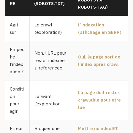
RE
(ROBOTS.TXT)
ROBOTS-TAG)
Agit
Le crawl
L’indexation
sur
(exploration)
(affichage en SERP)
Empec
Non, l’URL peut
he
Oui, la page sort de
rester indexee
l’index
l’index apres crawl
si referencee
ation ?
Conditi
La page doit rester
on
Lu avant
crawlable pour etre
pour
l’exploration
lue
agir
Erreur
Bloquer une
Mettre noindex ET