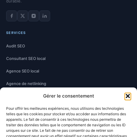
durable.
Facebook de Damien Hernandez
Twitter de Damien Hernandez
Instagram de Damien Hernandez
LinkedIn de Damien Hernandez
SERVICES
Audit SEO
Consultant SEO local
Agence SEO local
Agence de netlinking
Gérer le consentement
Optimisation technique
Pour offrir les meilleures expériences, nous utilisons des technologies
Optimisation contenu
telles que les cookies pour stocker et/ou accéder aux informations des
appareils. Le fait de consentir à ces technologies nous permettra de
traiter des données telles que le comportement de navigation ou les ID
À PROPOS
uniques sur ce site. Le fait de ne pas consentir ou de retirer son
consentement peut avoir un effet négatif sur certaines caractéristiques