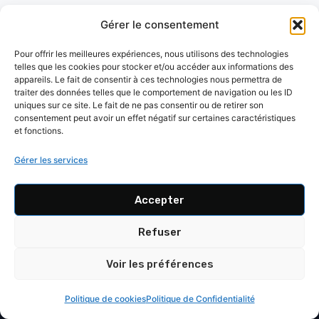
EXPERTISE LOCALE
Gérer le consentement
Consultant SEO Hub
Pour offrir les meilleures expériences, nous utilisons des technologies
telles que les cookies pour stocker et/ou accéder aux informations des
Freelance SEO Hub
appareils. Le fait de consentir à ces technologies nous permettra de
traiter des données telles que le comportement de navigation ou les ID
uniques sur ce site. Le fait de ne pas consentir ou de retirer son
Agence SEO Hub
consentement peut avoir un effet négatif sur certaines caractéristiques
et fonctions.
Gérer les services
DAMIEN HERNANDEZ — HEAD OF SEO
Consultant SEO senior — stratégie,
Accepter
performance et acquisition organique
durable.
Refuser
Voir les préférences
Facebook de Damien Hernandez
Twitter de Damien Hernandez
Instagram de Damien Hernandez
LinkedIn de Damien Hernandez
SERVICES
Politique de cookies
Politique de Confidentialité