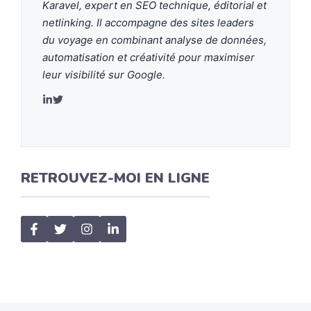
Karavel, expert en SEO technique, éditorial et
netlinking. Il accompagne des sites leaders
du voyage en combinant analyse de données,
automatisation et créativité pour maximiser
leur visibilité sur Google.
LinkedIn de Damien Hernandez
Twitter de Damien Hernandez
RETROUVEZ-MOI EN LIGNE
Facebook de Damien Hernandez
Twitter de Damien Hernandez
Instagram de Damien Hernandez
LinkedIn de Damien Hernandez