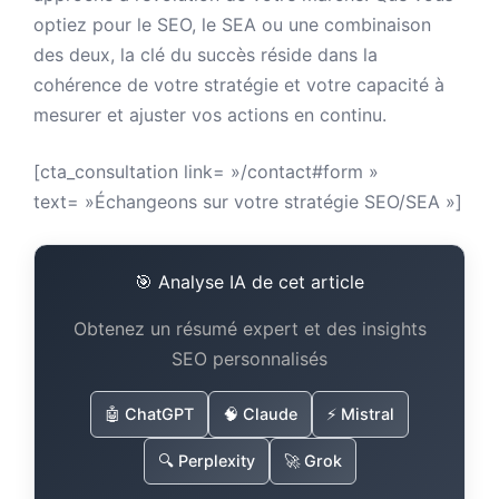
optiez pour le SEO, le SEA ou une combinaison
des deux, la clé du succès réside dans la
cohérence de votre stratégie et votre capacité à
mesurer et ajuster vos actions en continu.
[cta_consultation link= »/contact#form »
text= »Échangeons sur votre stratégie SEO/SEA »]
🎯 Analyse IA de cet article
Obtenez un résumé expert et des insights
SEO personnalisés
🤖 ChatGPT
🧠 Claude
⚡ Mistral
🔍 Perplexity
🚀 Grok
Twitter de Damien 