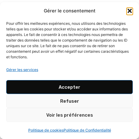
des pages.
Gérer le consentement
Pour offrir les meilleures expériences, nous utilisons des technologies
Combien de temps faut-il pour voir les
telles que les cookies pour stocker et/ou accéder aux informations des
appareils. Le fait de consentir à ces technologies nous permettra de
résultats d’une optimisation SEO ?
traiter des données telles que le comportement de navigation ou les ID
uniques sur ce site. Le fait de ne pas consentir ou de retirer son
Les premiers effets d’une optimisation technique
consentement peut avoir un effet négatif sur certaines caractéristiques
et fonctions.
peuvent apparaître en quelques semaines, mais les
améliorations significatives de positionnement
Gérer les services
nécessitent généralement 3 à 6 mois. Le
référencement naturel est un investissement à long
Accepter
terme qui demande patience et persévérance.
Refuser
Comprendre
l’évolution du SEO et son avenir
permet de mieux intégrer cette notion de temps
Voir les préférences
dans votre stratégie
Politique de cookies
Politique de Confidentialité