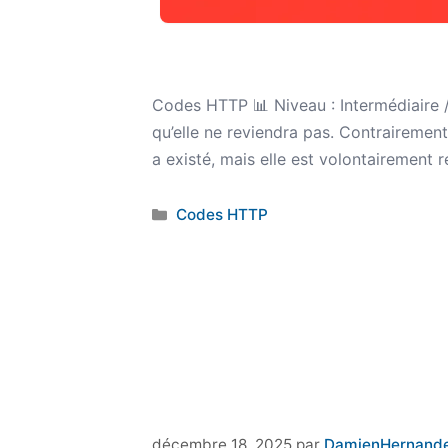
Codes HTTP 📊 Niveau : Intermédiaire 
qu’elle ne reviendra pas. Contrairement
a existé, mais elle est volontairement r
Catégories
Codes HTTP
décembre 18, 2025
par
DamienHernand