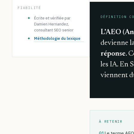
FIABILITÉ
DÉFINITION C
✦
Écrite et vérifiée par
Damien Hernandez,
consultant SEO senior
L’AEO (An
✦
Méthodologie du lexique
devienne la
réponse
. 
les IA. En 
viennent du
À RETENIR
01
Le terme AEO c