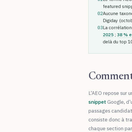
featured snip
02
Aucune taxono
Digiday (octo
03
La corrélatio
2025
;
38 % e
delà du top 1
Comment 
L’AEO repose sur un
snippet
Google, d’u
passages candidats 
consiste donc à tra
chaque section pa