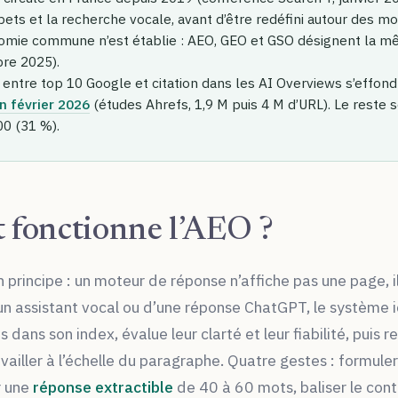
pets et la recherche vocale, avant d’être redéfini autour des m
mie commune n’est établie : AEO, GEO et GSO désignent la mê
bre 2025).
n entre top 10 Google et citation dans les AI Overviews s’effond
n février 2026
(études Ahrefs, 1,9 M puis 4 M d’URL). Le reste s
00 (31 %).
fonctionne l’AEO ?
 principe : un moteur de réponse n’affiche pas une page, il
n assistant vocal ou d’une réponse ChatGPT, le système iden
dans son index, évalue leur clarté et leur fiabilité, puis r
vailler à l’échelle du paragraphe. Quatre gestes : formuler l
r une
réponse extractible
de 40 à 60 mots, baliser le con