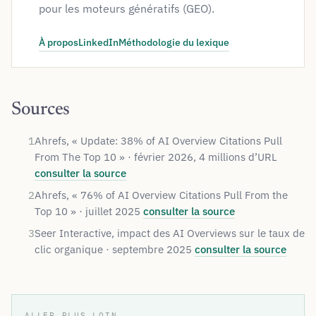
pour les moteurs génératifs (GEO).
À propos
LinkedIn
LinkedIn de Damien Hernandez
Méthodologie du lexique
Sources
1
Ahrefs, « Update: 38% of AI Overview Citations Pull
From The Top 10 » · février 2026, 4 millions d’URL
consulter la source
2
Ahrefs, « 76% of AI Overview Citations Pull From the
Top 10 » · juillet 2025
consulter la source
3
Seer Interactive, impact des AI Overviews sur le taux de
clic organique · septembre 2025
consulter la source
ALLER PLUS LOIN