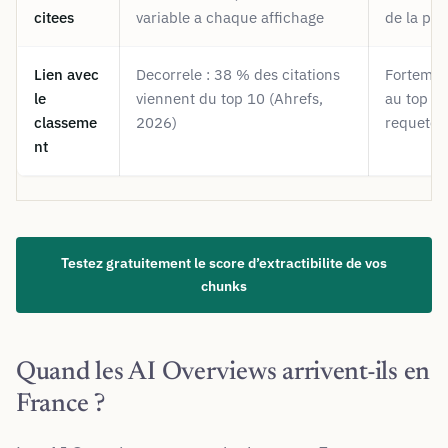
citees
variable a chaque affichage
de la pa
Lien avec
Decorrele : 38 % des citations
Fortemen
le
viennent du top 10 (Ahrefs,
au top 10
classeme
2026)
requete
nt
Testez gratuitement le score d’extractibilite de vos
chunks
Quand les AI Overviews arrivent-ils en
France ?