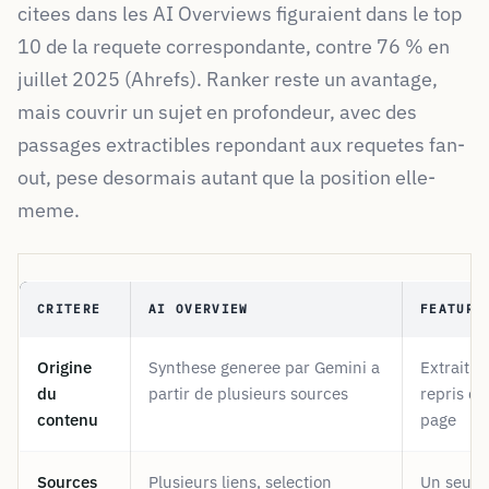
citees dans les AI Overviews figuraient dans le top
10 de la requete correspondante, contre 76 % en
juillet 2025 (Ahrefs). Ranker reste un avantage,
mais couvrir un sujet en profondeur, avec des
passages extractibles repondant aux requetes fan-
out, pese desormais autant que la position elle-
meme.
CRITERE
AI OVERVIEW
FEATURE
Origine
Synthese generee par Gemini a
Extrait t
du
partir de plusieurs sources
repris d’
contenu
page
Sources
Plusieurs liens, selection
Un seul l