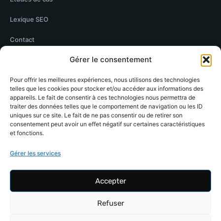
Lexique SEO
Contact
Gérer le consentement
Mentions légales
Pour offrir les meilleures expériences, nous utilisons des technologies
telles que les cookies pour stocker et/ou accéder aux informations des
RÉSEAUX
appareils. Le fait de consentir à ces technologies nous permettra de
traiter des données telles que le comportement de navigation ou les ID
LinkedIn de Damien Hernandez
LinkedIn
uniques sur ce site. Le fait de ne pas consentir ou de retirer son
consentement peut avoir un effet négatif sur certaines caractéristiques
Malt
et fonctions.
DoYouBuzz
Gérer les services
Twitter de Damien Hernandez
X (Twitter)
Accepter
Bluesky
Refuser