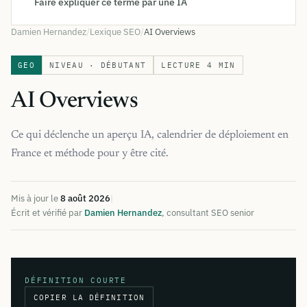
Faire expliquer ce terme par une IA
Damien Hernandez
Lexique SEO
AI Overviews
GEO
NIVEAU · DÉBUTANT
LECTURE 4 MIN
AI Overviews
Ce qui déclenche un aperçu IA, calendrier de déploiement en
France et méthode pour y être cité.
Mis à jour le
8 août 2026
|
Écrit et vérifié par
Damien Hernandez
, consultant SEO senior
DÉFINITION COURTE
COPIER LA DÉFINITION