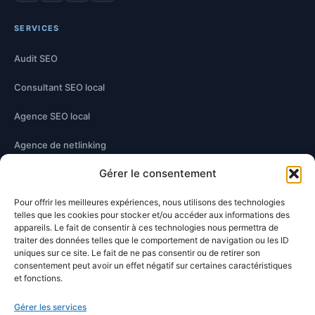
SERVICES
Audit SEO
Consultant SEO local
Agence SEO local
Agence de netlinking
Gérer le consentement
Optimisation technique
Pour offrir les meilleures expériences, nous utilisons des technologies
Optimisation contenu
telles que les cookies pour stocker et/ou accéder aux informations des
appareils. Le fait de consentir à ces technologies nous permettra de
traiter des données telles que le comportement de navigation ou les ID
À PROPOS
uniques sur ce site. Le fait de ne pas consentir ou de retirer son
consentement peut avoir un effet négatif sur certaines caractéristiques
Damien Hernandez
et fonctions.
Blog SEO
Gérer les services