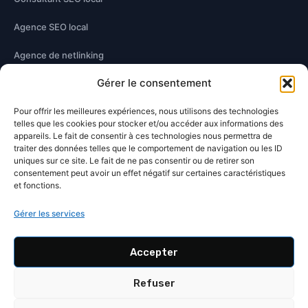
Agence SEO local
Agence de netlinking
Gérer le consentement
Optimisation technique
Pour offrir les meilleures expériences, nous utilisons des technologies
Optimisation contenu
telles que les cookies pour stocker et/ou accéder aux informations des
appareils. Le fait de consentir à ces technologies nous permettra de
traiter des données telles que le comportement de navigation ou les ID
À PROPOS
uniques sur ce site. Le fait de ne pas consentir ou de retirer son
consentement peut avoir un effet négatif sur certaines caractéristiques
Damien Hernandez
et fonctions.
Blog SEO
Gérer les services
Contact
Accepter
Wikidata
Refuser