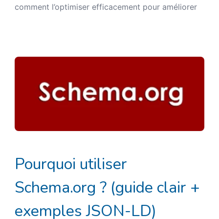
comment l’optimiser efficacement pour améliorer
Pourquoi utiliser
Schema.org ? (guide clair +
exemples JSON-LD)