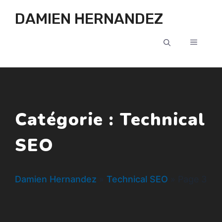
Aller au contenu
DAMIEN HERNANDEZ
MENU
Catégorie :
Technical
SEO
Damien Hernandez
»
Technical SEO
»
Page 3