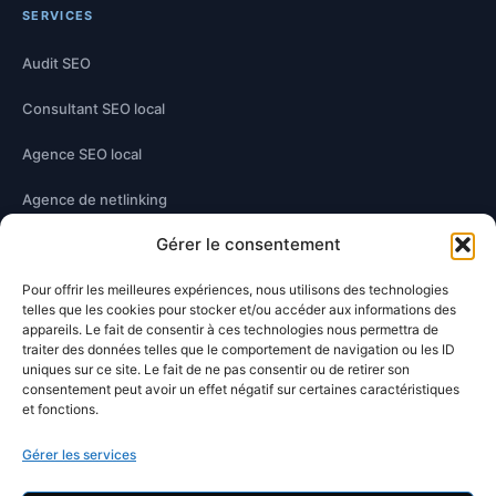
SERVICES
Audit SEO
Consultant SEO local
Agence SEO local
Agence de netlinking
Gérer le consentement
Optimisation technique
Optimisation contenu
Pour offrir les meilleures expériences, nous utilisons des technologies
telles que les cookies pour stocker et/ou accéder aux informations des
appareils. Le fait de consentir à ces technologies nous permettra de
traiter des données telles que le comportement de navigation ou les ID
À PROPOS
uniques sur ce site. Le fait de ne pas consentir ou de retirer son
consentement peut avoir un effet négatif sur certaines caractéristiques
Damien Hernandez
et fonctions.
Blog SEO
Gérer les services