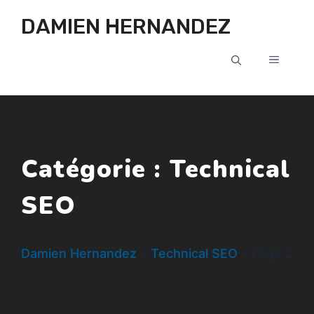
Aller au contenu
DAMIEN HERNANDEZ
MENU
Catégorie :
Technical
SEO
Damien Hernandez
»
Technical SEO
»
Page 2