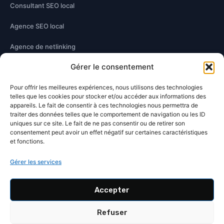
Consultant SEO local
Agence SEO local
Agence de netlinking
Gérer le consentement
Optimisation technique
Pour offrir les meilleures expériences, nous utilisons des technologies
Optimisation contenu
telles que les cookies pour stocker et/ou accéder aux informations des
appareils. Le fait de consentir à ces technologies nous permettra de
traiter des données telles que le comportement de navigation ou les ID
À PROPOS
uniques sur ce site. Le fait de ne pas consentir ou de retirer son
consentement peut avoir un effet négatif sur certaines caractéristiques
Damien Hernandez
et fonctions.
Blog SEO
Gérer les services
Contact
Accepter
Wikidata
Refuser