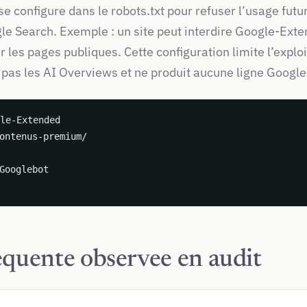
 configure dans le robots.txt pour refuser l’usage futu
e Search. Exemple : un site peut interdire Google-Exte
 les pages publiques. Cette configuration limite l’explo
 pas les AI Overviews et ne produit aucune ligne Google
le-Extended

ontenus-premium/

Googlebot

equente observee en audit