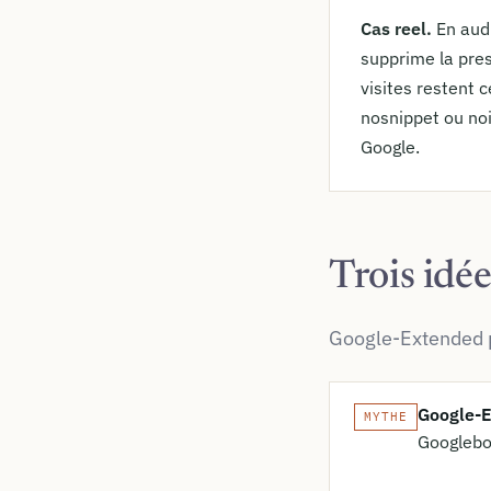
Cas reel.
En audi
supprime la pres
visites restent 
nosnippet ou noi
Google.
Trois idé
Google-Extended po
Google-E
MYTHE
Googlebo