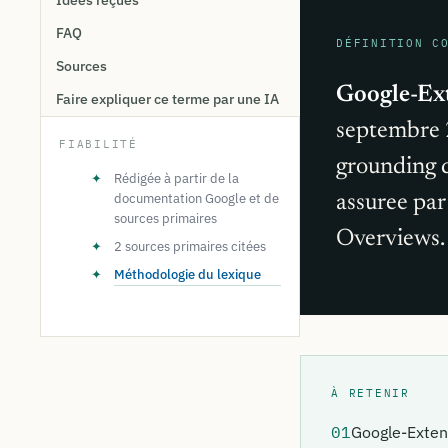
Idées reçues
FAQ
DÉFINITION C
Sources
Google-Ex
Faire expliquer ce terme par une IA
septembre 2
FIABILITÉ
grounding d
✦
Rédigée à partir de la
documentation Google et de
assuree par
sources primaires
Overviews.
✦
2 sources primaires citées
✦
Méthodologie du lexique
À RETENIR
01
Google-Exten