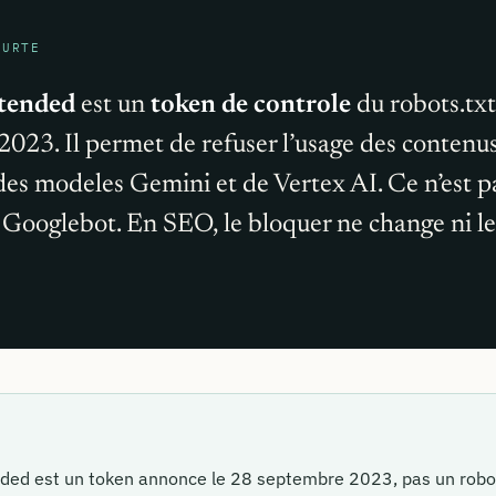
OURTE
tended
est un
token de controle
du robots.tx
023. Il permet de refuser l’usage des contenus 
es modeles Gemini et de Vertex AI. Ce n’est pas
 Googlebot. En SEO, le bloquer ne change ni le
ded est un token annonce le 28 septembre 2023, pas un robot 