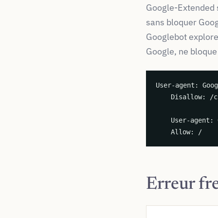
Google-Extended se
sans bloquer Googl
Googlebot explorer
Google, ne bloque
User-agent: Goog
Disallow: /c
User-agent: 
Allow: /
Erreur fr