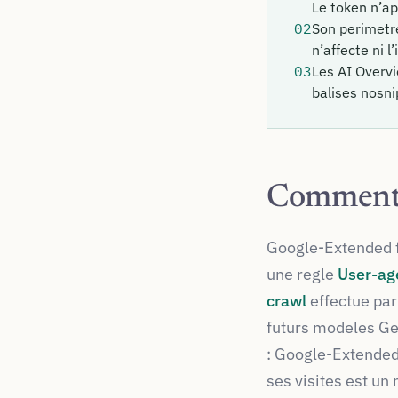
Le token n’ap
02
Son perimetre
n’affecte ni 
03
Les AI Overvi
balises nosni
Comment 
Google-Extended f
une regle
User-ag
crawl
effectue par
futurs modeles Ge
: Google-Extended
ses visites est un